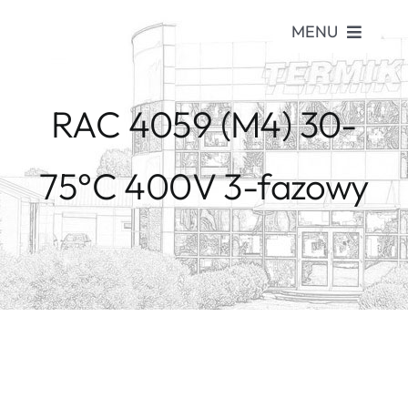
Skip
MENU
to
content
Witamy
RAC 4059 (M4) 30-
Poznaj Nas
Produkty
75°C 400V 3-fazowy
Aktualności
Katalogi
Warunki dostawy
Kariera
Kontakt